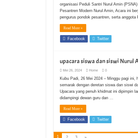
organisasi Peduli Santri Nurul Amin (PSN
Pesantren Modern Nurul Amin, Acara ini berja
pengurus pondok pesantren, serta anggot
Read More »
Facebook
Twitter
upacara siswa dan siswi Nurul 
Mei 26, 2024
Home
0
Kubu Padi, 26 Mei 2024 – Minggu pagi ini
semarak dengan deretan siswa dan siswi d
Upacara yang penuh khidmat ini dipimpin l
didampingi dewan guru dan …
Read More »
Facebook
Twitter
1
2
3
»