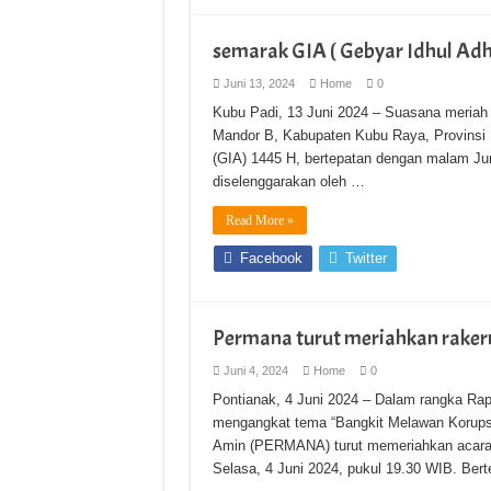
semarak GIA ( Gebyar Idhul Ad
Juni 13, 2024
Home
0
Kubu Padi, 13 Juni 2024 – Suasana meriah 
Mandor B, Kabupaten Kubu Raya, Provinsi
(GIA) 1445 H, bertepatan dengan malam Jum’at 13 Juni 2024 M /
diselenggarakan oleh …
Read More »
Facebook
Twitter
Permana turut meriahkan rakerna
Juni 4, 2024
Home
0
Pontianak, 4 Juni 2024 – Dalam rangka Rap
mengangkat tema “Bangkit Melawan Korups
Amin (PERMANA) turut memeriahkan acara
Selasa, 4 Juni 2024, pukul 19.30 WIB. Bert