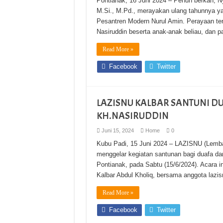
Pontianak, 16 Juni 2024 – Penuh berkah, Nya
M.Si., M.Pd., merayakan ulang tahunnya yan
Pesantren Modern Nurul Amin. Perayaan ter
Nasiruddin beserta anak-anak beliau, dan 
Read More »
Facebook
Twitter
LAZISNU KALBAR SANTUNI D
KH.NASIRUDDIN
Juni 15, 2024
Home
0
Kubu Padi, 15 Juni 2024 – LAZISNU (Lemba
menggelar kegiatan santunan bagi duafa da
Pontianak, pada Sabtu (15/6/2024). Acara i
Kalbar Abdul Kholiq, bersama anggota lazi
Read More »
Facebook
Twitter