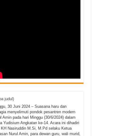
pa judul)
gu, 30 Juni 2024 – Suasana haru dan
gia menyelimuti pondok pesantren modern
l Amin pada hari Minggu (30/6/2024) dalam
a Yudisium Angkatan ke-14. Acara ini dihadiri
 KH Nasiruddin M.Si, M.Pd selaku Ketua
san Nurul Amin, para dewan guru, wali murid,