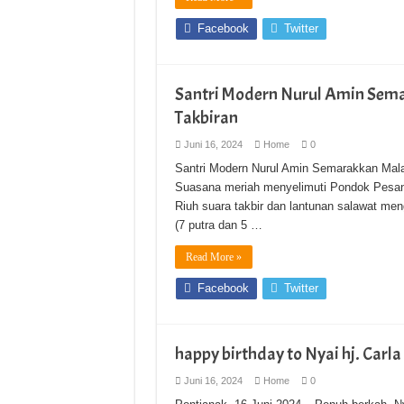
Facebook
Twitter
Santri Modern Nurul Amin Sem
Takbiran
Juni 16, 2024
Home
0
Santri Modern Nurul Amin Semarakkan Mala
Suasana meriah menyelimuti Pondok Pesant
Riuh suara takbir dan lantunan salawat me
(7 putra dan 5 …
Read More »
Facebook
Twitter
happy birthday to Nyai hj. Carla
Juni 16, 2024
Home
0