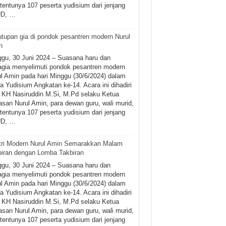
tentunya 107 peserta yudisium dari jenjang
D, …
tupan gia di pondok pesantren modern Nurul
n
gu, 30 Juni 2024 – Suasana haru dan
gia menyelimuti pondok pesantren modern
l Amin pada hari Minggu (30/6/2024) dalam
a Yudisium Angkatan ke-14. Acara ini dihadiri
 KH Nasiruddin M.Si, M.Pd selaku Ketua
san Nurul Amin, para dewan guru, wali murid,
tentunya 107 peserta yudisium dari jenjang
D, …
tri Modern Nurul Amin Semarakkan Malam
iran dengan Lomba Takbiran
gu, 30 Juni 2024 – Suasana haru dan
gia menyelimuti pondok pesantren modern
l Amin pada hari Minggu (30/6/2024) dalam
a Yudisium Angkatan ke-14. Acara ini dihadiri
 KH Nasiruddin M.Si, M.Pd selaku Ketua
san Nurul Amin, para dewan guru, wali murid,
tentunya 107 peserta yudisium dari jenjang