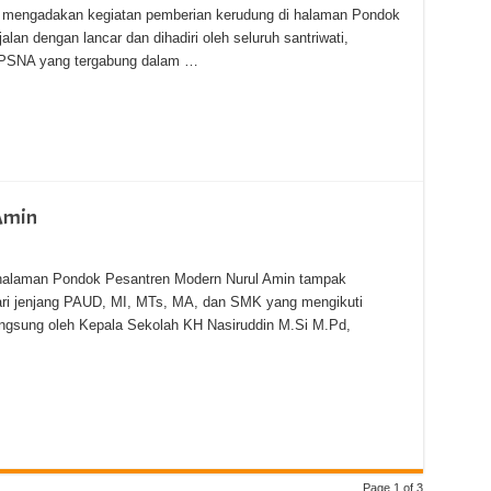
A) mengadakan kegiatan pemberian kerudung di halaman Pondok
lan dengan lancar dan dihadiri oleh seluruh santriwati,
a PSNA yang tergabung dalam …
Amin
, halaman Pondok Pesantren Modern Nurul Amin tampak
ari jenjang PAUD, MI, MTs, MA, dan SMK yang mengikuti
angsung oleh Kepala Sekolah KH Nasiruddin M.Si M.Pd,
Page 1 of 3