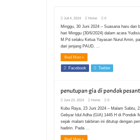
Juli 4, 2024
Home
0
Minggu, 30 Juni 2024 – Suasana haru dan 
hari Minggu (30/6/2024) dalam acara Yudisiu
M.Pd selaku Ketua Yayasan Nurul Amin, par
dari jenjang PAUD, …
Read More »
Facebook
Twitter
penutupan gia di pondok pesan
Juni 23, 2024
Home
0
Kubu Raya, 23 Juni 2024 – Malam Sabtu, 2
Gebyar Idul Adha (GIA) 1445 H di Pondok 
sejak malam takbiran ini ditutup dengan pe
hadirin. Pada …
Read More »