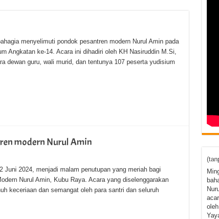
bahagia menyelimuti pondok pesantren modern Nurul Amin pada
m Angkatan ke-14. Acara ini dihadiri oleh KH Nasiruddin M.Si,
a dewan guru, wali murid, dan tentunya 107 peserta yudisium
tren modern Nurul Amin
(tan
2 Juni 2024, menjadi malam penutupan yang meriah bagi
Ming
Modern Nurul Amin, Kubu Raya. Acara yang diselenggarakan
baha
Nuru
nuh keceriaan dan semangat oleh para santri dan seluruh
acar
oleh
Yaya