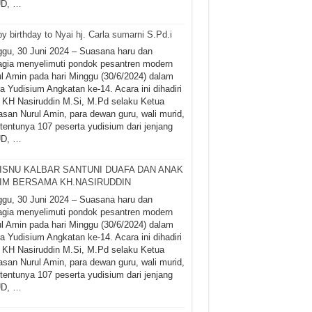
D, …
y birthday to Nyai hj. Carla sumarni S.Pd.i
gu, 30 Juni 2024 – Suasana haru dan
gia menyelimuti pondok pesantren modern
l Amin pada hari Minggu (30/6/2024) dalam
a Yudisium Angkatan ke-14. Acara ini dihadiri
 KH Nasiruddin M.Si, M.Pd selaku Ketua
san Nurul Amin, para dewan guru, wali murid,
tentunya 107 peserta yudisium dari jenjang
D, …
ISNU KALBAR SANTUNI DUAFA DAN ANAK
IM BERSAMA KH.NASIRUDDIN
gu, 30 Juni 2024 – Suasana haru dan
gia menyelimuti pondok pesantren modern
l Amin pada hari Minggu (30/6/2024) dalam
a Yudisium Angkatan ke-14. Acara ini dihadiri
 KH Nasiruddin M.Si, M.Pd selaku Ketua
san Nurul Amin, para dewan guru, wali murid,
tentunya 107 peserta yudisium dari jenjang
D, …