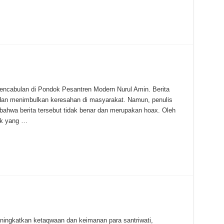
 pencabulan di Pondok Pesantren Modern Nurul Amin. Berita
l dan menimbulkan keresahan di masyarakat. Namun, penulis
i bahwa berita tersebut tidak benar dan merupakan hoax. Oleh
ak yang …
ningkatkan ketaqwaan dan keimanan para santriwati,