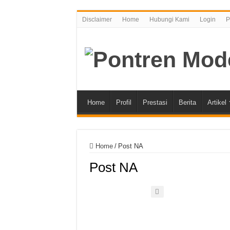
Disclaimer
Home
Hubungi Kami
Login
P
Home
Profil
Prestasi
Berita
Artikel
Home
/
Post NA
Post NA