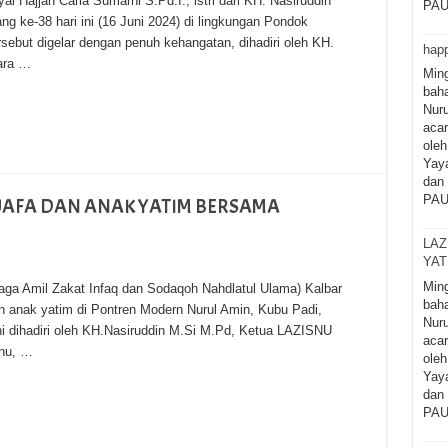
i Hajjah Carla Sumarni S.Pd.I., istri dari KH. Nasiruddin
PAU
g ke-38 hari ini (16 Juni 2024) di lingkungan Pondok
sebut digelar dengan penuh kehangatan, dihadiri oleh KH.
happ
para …
Ming
baha
Nuru
acar
oleh
Yaya
dan 
PAU
UAFA DAN ANAK YATIM BERSAMA
LAZ
YAT
Ming
ga Amil Zakat Infaq dan Sodaqoh Nahdlatul Ulama) Kalbar
baha
n anak yatim di Pontren Modern Nurul Amin, Kubu Padi,
Nuru
ni dihadiri oleh KH.Nasiruddin M.Si M.Pd, Ketua LAZISNU
acar
snu, …
oleh
Yaya
dan 
PAU