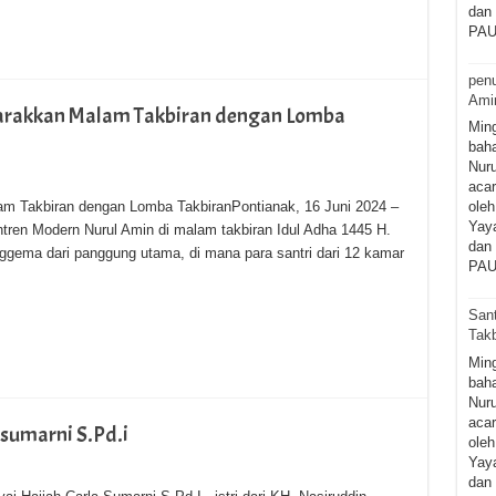
dan 
PAU
penu
Ami
arakkan Malam Takbiran dengan Lomba
Ming
baha
Nuru
acar
m Takbiran dengan Lomba TakbiranPontianak, 16 Juni 2024 –
oleh
Yaya
ren Modern Nurul Amin di malam takbiran Idul Adha 1445 H.
dan 
nggema dari panggung utama, di mana para santri dari 12 kamar
PAU
San
Takb
Ming
baha
Nuru
acar
 sumarni S.Pd.i
oleh
Yaya
dan 